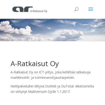
A-Ratkaisut Oy
A-Ratkaisut Oy on ICT-yritys, joka kehittää ratkaisuja
markkinointi- ja toiminnanohjaustarpeisiin.
Nettipalveluihin liittyvä DuWeb ja DuTotal -liiketoiminta
on siirtynyt Multiversum Oy:lle 1.1.2017.